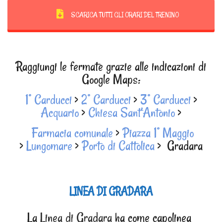
SCARICA TUTTI GLI ORARI DEL TRENINO
Raggiungi le fermate grazie alle indicazioni di
Google Maps:
1° Carducci
>
2° Carducci
>
3° Carducci
>
Acquario
>
Chiesa Sant’Antonio
>
Farmacia comunale
>
Piazza 1° Maggio
>
Lungomare
>
Porto di Cattolica
> Gradara
LINEA DI GRADARA
La
Linea di Gradara
ha come capolinea