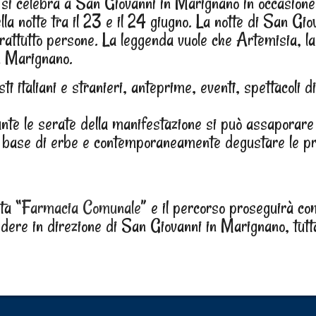
si celebra a San Giovanni in Marignano in occasione 
lla notte tra il 23 e il 24 giugno. La notte di San Gio
rattutto persone. La leggenda vuole che Artemisia, l
n Marignano.
isti italiani e stranieri, anteprime, eventi, spettacoli 
nte le serate della manifestazione si può assaporare 
ti a base di erbe e contemporaneamente degustare le p
ta “
Farmacia Comunale
” e il percorso proseguirà co
edere in direzione di San Giovanni in Marignano, tutt