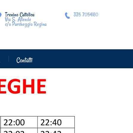
Trenino Cattolica
335 7054180
Via S. Allende
c/o Parcheggio Regina
a
Contatti