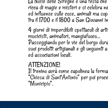
La Notte delle Streghe è una festa che 
ricca di magie e misteri e si celebra ne
ed influenze sulle cose, animali ma sop
tra il 1700 e il 1800 a San Giovanni i
4 giorni di imperdibili spettacoli di art
musicisti, animatori, mangiafuoco…
Passeggiando per le vie del borgo dura
suoi prodotti artigianali e gli unguen
ed associazioni locali.
ATTENZIONE!
Il trenino avrà come capolinea la ferma
“
Chiesa di Sant’Antonio
” per poi proc
“
Municipio
”.