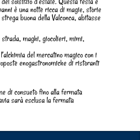
del solstizio d’estate. Questa festa è
vanni è una notte ricca di magie, storie
a strega buona della Valconca, abitasse
di strada, maghi, giocolieri, mimi,
l’alchimia del mercatino magico con i
roposte enogastronomiche di ristoranti
me di consueto fino alla fermata
avia sarà esclusa la fermata